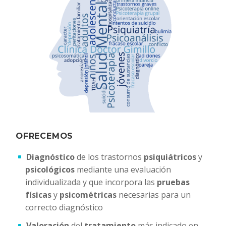
OFRECEMOS
Diagnóstico
de los trastornos
psiquiátricos
y
psicológicos
mediante una evaluación
individualizada y que incorpora las
pruebas
físicas
y
psicométricas
necesarias para un
correcto diagnóstico
Valoración
del
tratamiento
más indicado en