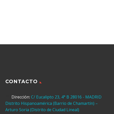
CONTACTO
Dirección:
C/ Eucalipto 23, 4° B 28016 - MADRID
Distrito Hispanoamérica (Barrio de Chamartín) –
Arturo Soria (Distrito de Ciudad Lineal)