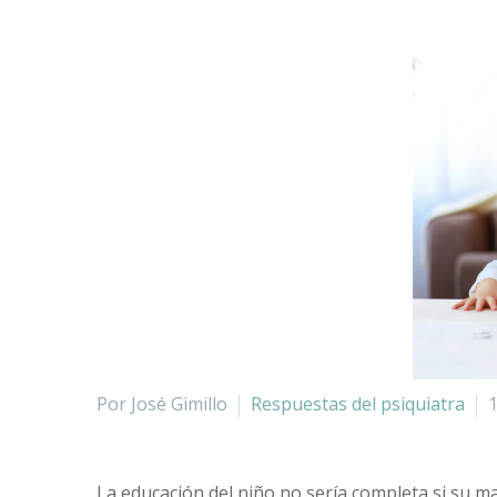
Por José Gimillo
Respuestas del psiquiatra
1
La educación del niño no sería completa si su ma