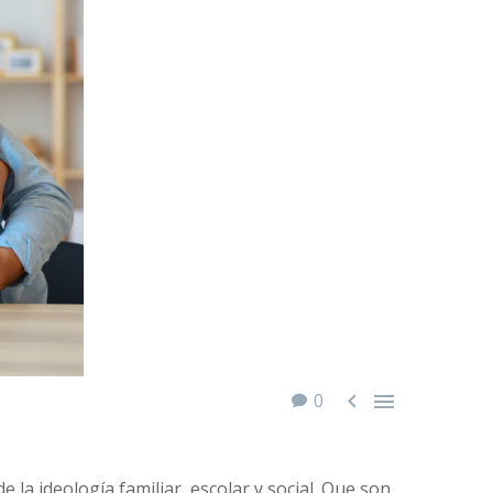


0
la ideología familiar, escolar y social. Que son