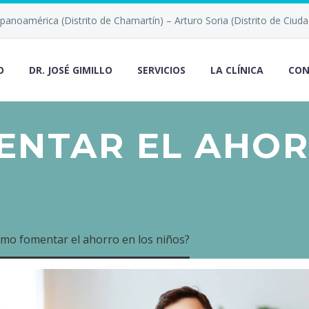
anoamérica (Distrito de Chamartín) – Arturo Soria (Distrito de Ciuda
O
DR. JOSÉ GIMILLO
SERVICIOS
LA CLÍNICA
CO
NTAR EL AHOR
mo fomentar el ahorro en los niños?